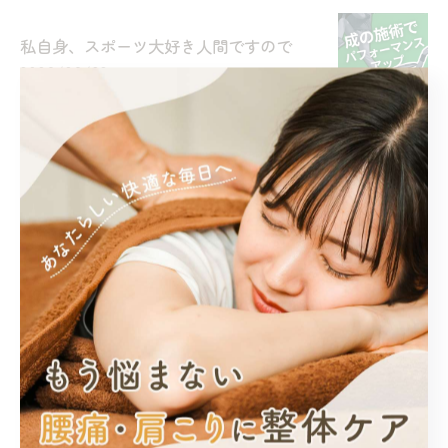
私自身、スポーツ大好き人間ですので
2026/06/28
1
2
3
4
5
...
7
カテゴリー
Categories
全てのカテゴリー
腰痛
カイロプラクティック
姿勢