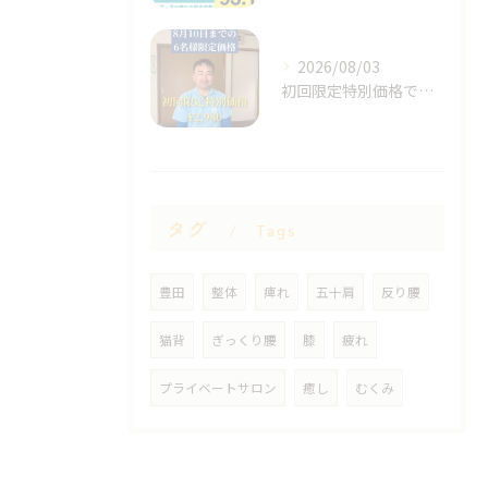
2026/08/03
初回限定特別価格です！
タグ
Tags
豊田
整体
痺れ
五十肩
反り腰
猫背
ぎっくり腰
膝
疲れ
プライベートサロン
癒し
むくみ