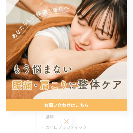
愛知県豊田市東広瀬町大根坂1番地21
豊田の腰痛ケアの詳細と施術
腰痛
< 前のページ
一覧に戻る
次のページ >
カテゴリー
Categories
お問い合わせはこちら
全てのカテゴリー
腰痛
お問い合わせはこちら
カイロプラクティック