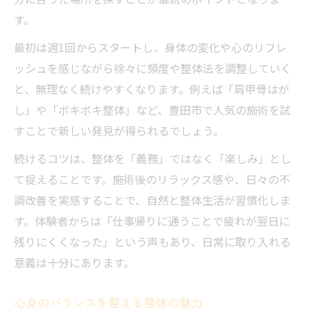
整体体験から学ぶ心身のセルフケア
す。
整体で感じる身体の変化と向き合い方
最初は週1回からスタートし、身体の変化や心のリフレ
体の不調を整体で優しくケアする方法
ッシュを感じながら徐々に頻度や整体法を調整していく
整体体験で実感するリフレッシュ効果
と、無理なく続けやすくなります。例えば「肩甲骨はが
整体の新しい楽しみ方で毎日を快適に
し」や「ボキボキ整体」など、豊田市で人気の施術を試
新しい整体の楽しみ方で毎日を豊かに
すことで新しい発見が得られるでしょう。
整体趣味で生活リズムを整える秘訣
続けるコツは、整体を「義務」ではなく「楽しみ」とし
整体で快適な毎日を送るヒント
て捉えることです。施術後のリラックス感や、日々の不
調改善を実感することで、自然と整体生活が習慣化しま
整体の楽しみ方が広がる暮らしの提案
す。体験者からは「仕事帰りに通うことで疲れが翌日に
整体趣味が日常にもたらす快適さ
残りにくくなった」という声もあり、日常に取り入れる
豊田市で見つける趣味整体の極意
意義は十分にあります。
豊田市で整体趣味を楽しむための極意
整体体験で気づく豊田市の新たな魅力
心身のバランスを整える整体の魅力