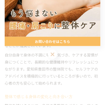
い方、日々の姿勢の大切さについても学ぶことができま
す。
整体師から日常でできる簡単なストレッチや姿勢のポイ
ントを教わることで、自宅でも実践できるケア方法が身
につきます。例えば、長時間のデスクワークで腰痛が気
になる方には、腰や肩甲骨周辺のストレッチを取り入れ
お問い合わせはこちら
ることが推奨されています。
お問い合わせはこちら
自分自身で身体の不調に早めに気づき、ケアする習慣が
身につくことで、長期的な健康維持やリフレッシュにつ
ながります。愛知県豊田市の整体院でも、セルフケアの
アドバイスを積極的に行っているところが多いので、初
心者の方も安心して始められます。
整体で感じる身体の変化と向き合い方