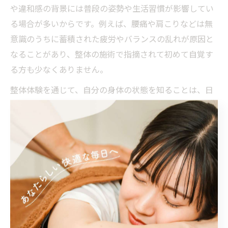
や違和感の背景には普段の姿勢や生活習慣が影響してい
る場合が多いからです。例えば、腰痛や肩こりなどは無
意識のうちに蓄積された疲労やバランスの乱れが原因と
なることがあり、整体の施術で指摘されて初めて自覚す
る方も少なくありません。
整体体験を通じて、自分の身体の状態を知ることは、日
常生活の質を高める第一歩です。定期的なメンテナンス
として整体を取り入れることで、心身のリフレッシュや
不調予防につながるでしょう。
整体体験から学ぶ心身のセルフケア
整体を趣味として体験することで得られる大きなメリッ
トの一つが、心身のセルフケアへの意識が高まることで
す。施術を受けるだけでなく、身体の仕組みや筋肉の使