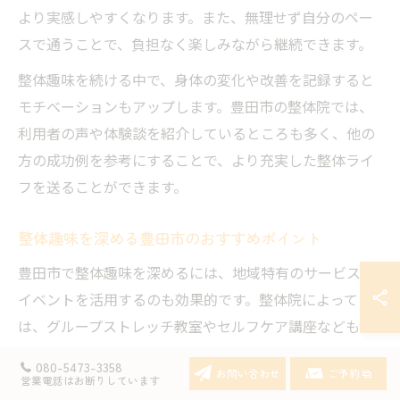
より実感しやすくなります。また、無理せず自分のペー
スで通うことで、負担なく楽しみながら継続できます。
整体趣味を続ける中で、身体の変化や改善を記録すると
モチベーションもアップします。豊田市の整体院では、
利用者の声や体験談を紹介しているところも多く、他の
方の成功例を参考にすることで、より充実した整体ライ
フを送ることができます。
整体趣味を深める豊田市のおすすめポイント
豊田市で整体趣味を深めるには、地域特有のサービスや
イベントを活用するのも効果的です。整体院によって
は、グループストレッチ教室やセルフケア講座なども開
催されており、参加することで知識や技術をさらに深め
080-5473-3358
お問い合わせ
ご予約
ることができます。仲間と一緒に楽しむことで、継続の
営業電話はお断りしています