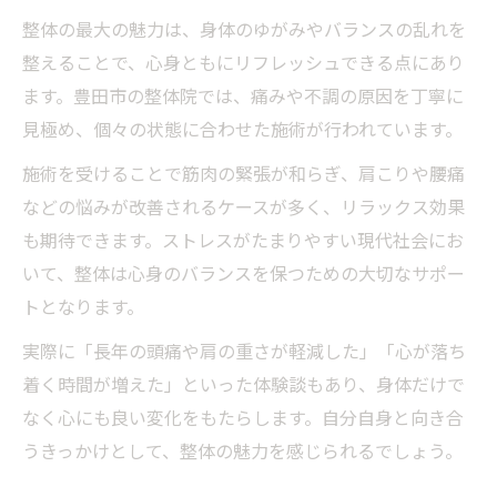
豊田市で整体趣味を続けるコツとポイント
整体の最大の魅力は、身体のゆがみやバランスの乱れを
整体趣味を深める豊田市のおすすめポイン
整えることで、心身ともにリフレッシュできる点にあり
ト
ます。豊田市の整体院では、痛みや不調の原因を丁寧に
豊田市で整体が趣味になる理由を探る
見極め、個々の状態に合わせた施術が行われています。
整体を通じて自分と向き合う日常
施術を受けることで筋肉の緊張が和らぎ、肩こりや腰痛
整体を通じて自分と丁寧に向き合う日々
などの悩みが改善されるケースが多く、リラックス効果
整体趣味で自己理解を深める時間
も期待できます。ストレスがたまりやすい現代社会にお
整体で気づく心と身体の新たな発見
いて、整体は心身のバランスを保つための大切なサポー
トとなります。
整体習慣がもたらす自分磨きの効果
整体趣味で日常に自己対話の時間を
実際に「長年の頭痛や肩の重さが軽減した」「心が落ち
着く時間が増えた」といった体験談もあり、身体だけで
なく心にも良い変化をもたらします。自分自身と向き合
うきっかけとして、整体の魅力を感じられるでしょう。