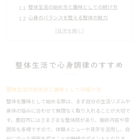
整体生活の始め方と趣味としての続け方
心身のバランスを整える整体の魅力
整体でストレスを癒やす毎日の工夫
整体習慣がもたらす心身リフレッシュ法
整体趣味で気づく体と心の変化
趣味整体で得られる癒やしの時間
整体生活で心身調律のすすめ
趣味として楽しむ整体のリラックス体験
整体で癒やしを感じるためのコツ
整体生活の始め方と趣味としての続け方
整体趣味が心に与える穏やかな効果
整体を趣味として始める際は、まず自分の生活リズムや
整体で日常の疲れをリセットする方法
身体の悩みに合わせて無理なく取り入れることが大切で
整体の癒やし時間を長く保つ習慣
す。豊田市にはさまざまな整体院があり、施術内容や雰
身体の声に耳を傾ける整体体験
囲気も多様ですので、体験メニューや見学を活用し、自
整体で身体の声に気づく体験のすすめ
分に合った場所を探すことが継続のポイントとなりま