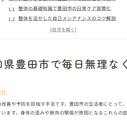
整体の基礎知識で豊田市の日常ケア習慣化
整体を活かした自己メンテナンスのコツ解説
豊田市で続くセルフ整体の始め方とコツ
整体方法を生活に取り入れる効果的な工夫
腰痛や肩こり対策に役立つ整体のセルフ実践法
身体の痛み改善に効果的な整体方法を探る
知県豊田市で毎日無理な
整体で腰痛・肩こりにアプローチする方法
身体バランスを整え痛み改善へ導く整体活用法
豊田市で実感できる整体方法と自己管理の秘訣
慣化
整体の効果を高めるためのセルフケア習慣
の改善や予防を目指す手法です。豊田市の生活者にとって
整体方法選びで失敗しないポイントと注意点
ています。身体の歪みや筋肉の緊張が原因となるこれらの
自宅でできる整体の基礎知識と注意点まとめ