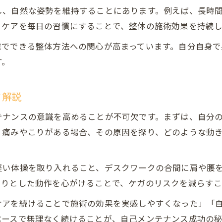
整体を自宅で安全に実践する基本と注意点
し、自然な姿勢を維持することにあります。例えば、長時
セルフ整体の基礎手順と身体への効果を解説
フケアを毎日の習慣にすることで、整体の施術効果を持続
豊田市で役立つ整体ホームケアの始め方
宅でできる整体方法への関心が高まっています。自分自身で
整体の注意点と安全なセルフケア方法
す。
自己管理に欠かせない整体の知識と実践例
整体でやってはいけないNG行動もチェック
ツ解説
整体で避けるべきNG行動と安全対策の要点
テナンスの意識を高めることが不可欠です。まずは、自分
間違った整体方法が身体に及ぼす悪影響とは
。痛みやこりがある場合、その原因を探り、どのような動
自己流整体で起こりやすいトラブルと予防策
整体を始める前に知りたい注意点とNG例
軽い体操を取り入れること、デスクワークの合間に肩や腰
整体施術でやってはいけない行動を確認
くりとした動作を心がけることで、ケガのリスクを減らすこ
生活習慣に取り入れたい整体の実践テクニック
ケアを続けることで施術の効果を実感しやすくなった」「
整体を毎日の生活習慣に無理なく取り入れるコツ
ペースで無理なく続けることが、自己メンテナンス成功の秘