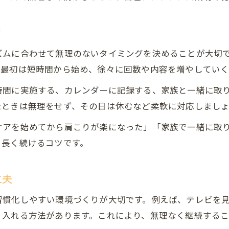
豊田市で人気の整体実践テクニックを紹介
整体による腰痛・肩こり予防の日常ケア方法
ツ
セルフ整体で意識したい習慣とポイント
ズムに合わせて無理のないタイミングを決めることが大切
整体方法を続けるための実践的アドバイス
。最初は短時間から始め、徐々に回数や内容を増やしていく
安心して整体を続けるコツと心得
時間に実施する、カレンダーに記録する、家族と一緒に取
整体を長く続けるための安心ポイント解説
たときは無理をせず、その日は休むなど柔軟に対応しまし
自己ケア整体で体調管理を習慣化するコツ
ケアを始めてから肩こりが楽になった」「家族で一緒に取
整体の効果を保つための継続的な工夫
お問い合わせはこちら
お問い合わせはこちら
、長く続けるコツです。
無理なく整体を続けるための心得と実践法
安全に整体を行う際の注意事項まとめ
工夫
習慣化しやすい環境づくりが大切です。例えば、テレビを
り入れる方法があります。これにより、無理なく継続するこ