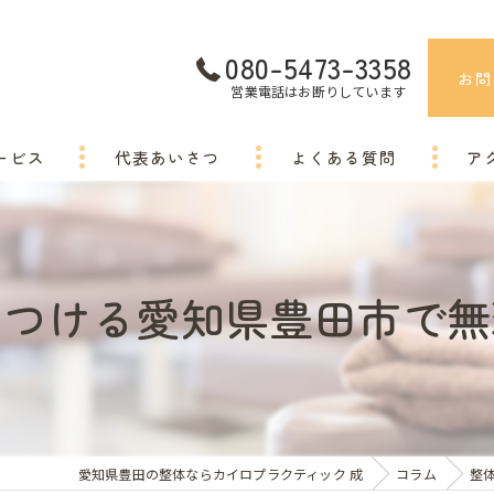
080-5473-3358
お問
営業電話はお断りしています
ービス
代表あいさつ
よくある質問
ア
につける愛知県豊田市で無
愛知県豊田の整体ならカイロプラクティック 成
コラム
整