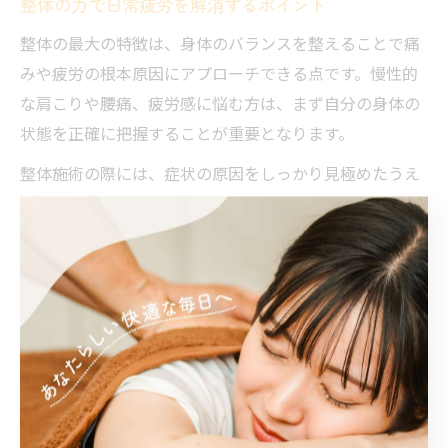
整体の力で日常疲労を解消するポイント
整体の最大の特徴は、身体のバランスを整えることで痛
みや疲労の根本原因にアプローチできる点です。慢性的
な肩こりや腰痛、疲労感に悩む方は、まず自分の身体の
状態を正確に把握することが重要となります。
整体施術の際には、症状の原因をしっかり見極めたうえ
で、その方に合った施術内容を提案してもらうことが大
切です。例えば、柔軟性を高めるストレッチや、姿勢改
善のためのアドバイスなども施術に含まれることが多い
です。施術後は、無理をせず安静に過ごすことで、回復
が促進されます。
日常疲労を解消するためには、整体を定期的に利用する
ことに加え、生活リズムの見直しやストレス管理も重要
です。豊田市で整体を活用し、自分に合ったケア方法を