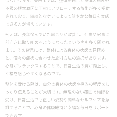
つながります。豊田市では、整体を通じて身体の痛みや
男性が豊田市で整体に求めるリラクゼーション
不調の根本原因に丁寧にアプローチする施術が多く提供
体験
されており、継続的なケアによって健やかな毎日を実感
男性が整体で得る豊田市の癒しの時間
できる方が増えています。
整体のリラクゼーション効果を男性目線で
例えば、長年悩んでいた肩こりが改善し、仕事や家事に
解説
前向きに取り組めるようになったという声も多く聞かれ
豊田市で男性に人気の整体体験の魅力とは
ます。その背景には、整体による身体の状態の見極め
整体で男性がリフレッシュできる理由とは
と、個々の症状に合わせた施術方法の選択があります。
豊田市の男性が整体で叶える心身のリセッ
心身がリラックスすることで、日常生活の質が向上し、
ト
幸福を感じやすくなるのです。
肩こりや腰痛が和らぐ整体の魅力と効果
整体を受ける際は、自分の身体の状態や痛みの程度をし
肩こり腰痛に整体が効果的な理由を解説
っかり伝えることが大切です。無理のない範囲で施術を
整体で和らぐ身体の痛みとその魅力
受け、日常生活でも正しい姿勢や簡単なセルフケアを意
豊田市で整体が支持される効果とは
識することで、心身の健康維持と幸福な毎日をサポート
整体が肩こり腰痛改善に導くプロセス
できます。