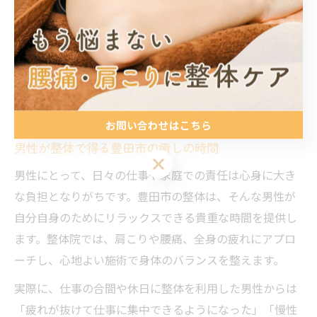
見つけて、毎日の幸福感を高めていきましょう。
男性が豊田市で整体に求めるリラ
クゼーション体験
お問い合わせはこちら
男性が整体で得る豊田市の癒しの時間
お問い合わせはこちら
男性にとって、日々の仕事や家庭での責任は心身に大き
な負担となりがちです。豊田市の整体は、そんな男性が
自分自身のためにリラックスできる貴重な時間を提供し
ます。整体院では、肩こりや腰痛、全身の疲れにアプロ
ーチし、心地よい施術で身体のバランスを整えます。
実際に、仕事の合間や休日に整体を利用した男性からは
「疲れが抜けて仕事に集中できるようになった」「慢性