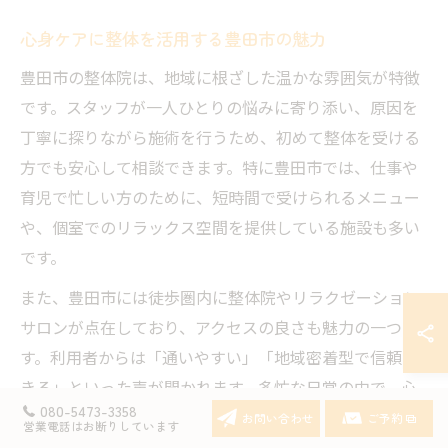
心身ケアに整体を活用する豊田市の魅力
豊田市の整体院は、地域に根ざした温かな雰囲気が特徴
です。スタッフが一人ひとりの悩みに寄り添い、原因を
丁寧に探りながら施術を行うため、初めて整体を受ける
方でも安心して相談できます。特に豊田市では、仕事や
育児で忙しい方のために、短時間で受けられるメニュー
や、個室でのリラックス空間を提供している施設も多い
です。
また、豊田市には徒歩圏内に整体院やリラクゼーション
サロンが点在しており、アクセスの良さも魅力の一つで
す。利用者からは「通いやすい」「地域密着型で信頼で
きる」といった声が聞かれます。多忙な日常の中で、心
080-5473-3358
身のケアを習慣化しやすい環境が整っている点も、豊田
お問い合わせ
ご予約
営業電話はお断りしています
市ならではの強みです。