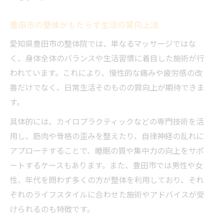
整体施術後の変化を実感するポイント
豊田市の整体がもたらす生活の質向上法
幸福度高い豊田市で見直す整体と心身ケア
愛知県豊田市の整体院では、単なるマッサージではな
豊田市の幸福度と整体がもたらす心身ケア
く、身体全体のバランスや生活習慣に着目した施術が行
整体で幸福な生活を実現する方法とは
われています。これにより、慢性的な痛みや疲労感の改
豊田市で整体を取り入れる幸福度アップ術
善だけでなく、日常生活そのものの質向上が期待できま
心身ケアに整体を活用する豊田市の魅力
す。
幸福度向上に役立つ整体活用のアイデア
具体的には、カイロプラクティックなどの専門技術を活
仕事終わりに通う整体で続く健康ライフ
用し、筋肉や骨格の歪みを整えたり、自律神経の乱れに
整体で仕事終わりの疲れを癒す方法
アプローチすることで、睡眠の質や集中力の向上をサポ
健康ライフを保つ整体通いのコツ
ートするケースもあります。また、豊田市では男性や女
仕事後に整体でリフレッシュする習慣
性、年代を問わず多くの方が整体を利用しており、それ
整体がサポートする充実のアフターケア
ぞれのライフスタイルに合わせた施術やアドバイスが受
けられるのも特徴です。
継続的な整体で実感する健康維持効果