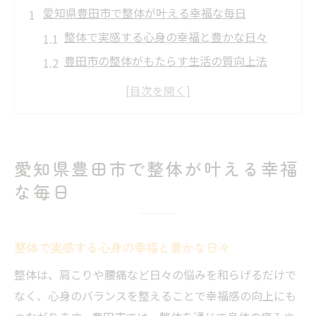
愛知県豊田市で整体が叶える幸福な毎日
整体で実感する心身の幸福と豊かな日々
豊田市の整体がもたらす生活の質向上法
整体による幸福感アップの秘訣を解説
愛知県豊田市で整体が支える毎日の快適さ
整体で叶えるストレスフリーな豊田市生活
疲労回復に整体を活用する豊田市の暮らし方
愛知県豊田市で整体が叶える幸福
整体で疲労を癒す豊田市流の過ごし方
な毎日
毎日の疲労回復に整体を取り入れる方法
整体で実践する豊田市の健康的な生活術
整体で実感する心身の幸福と豊かな日々
豊田市で整体を活用したリラクゼーション
習慣
整体は、肩こりや腰痛など日々の悩みを和らげるだけで
なく、心身のバランスを整えることで幸福感の向上にも
整体の力で日常疲労を解消するポイント