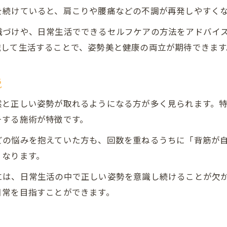
整体で身体の歪みと意識の関係を知る
を続けていると、肩こりや腰痛などの不調が再発しやすく
豊田市流の整体ケアと意識改革の実践法
識づけや、日常生活でできるセルフケアの方法をアドバイ
整体施術で整う身体と意識の変化を体感
識して生活することで、姿勢美と健康の両立が期待できます
意識を向けて整体で歪み改善を深める方法
豊田市で注目の整体ケアと意識の共通点
説
自宅でできる整体効果維持の意識改革
然と正しい姿勢が取れるようになる方が多く見られます。
整体後も続く意識改革で効果をキープ
チする施術が特徴です。
自宅ケア×整体で意識的に整える習慣化
どの悩みを抱えていた方も、回数を重ねるうちに「背筋が
整体効果維持には毎日の意識が不可欠
くなります。
家庭で実践できる整体的意識の高め方
には、日常生活の中で正しい姿勢を意識し続けることが欠
整体を活かす日常の意識づくりを習慣に
日常を目指すことができます。
なぜ意識次第で整体の満足度が変わるのか
意識の持ち方が整体満足度を左右する理由