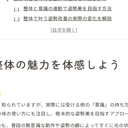
整体と意識の連動で姿勢美を目指す方法
整体で叶う姿勢改善の実際の変化を解説
意識を変える整体体験で前向きな毎日へ
豊田市の整体で得られる姿勢の新しい気づき
整体施術中の意識が結果に与える影響とは
生活習慣の見直しで整体効果を高める方法
整体の魅力を体感しよう
整体効果を長持ちさせる生活習慣のコツ
日常から意識できる整体サポート習慣とは
整体後に変わる生活意識がもたらす効果
法
整体と連動した生活習慣の整え方を紹介
く知られていますが、実際には受ける側の「意識」の持ち
整体に通う方におすすめの意識変革ポイント
身体の使い方にも注目し、根本的な姿勢美を目指すアプロ
整体で身体の歪みを整える豊田市流ケア
体も、普段の無意識な動作や姿勢の癖によってすぐに元の