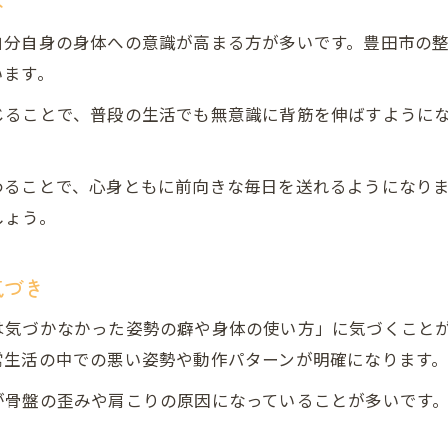
へ
整体効果を高める意識の持続ポイント
自分自身の身体への意識が高まる方が多いです。豊田市の
整体満足度の差は意識の違いから生まれる
います。
整体施術前後で意識が与える影響を考察
整体体験で意識が変わる驚きの実感談
じることで、普段の生活でも無意識に背筋を伸ばすように
整体選びで失敗しないための賢い視点
整体選びは意識と相性を重視するのがコツ
わることで、心身ともに前向きな毎日を送れるようになり
しょう。
整体サロン選定で意識すべきポイント解説
自分の意識に合う整体院を見極める方法
お問い合わせはこちら
お問い合わせはこちら
気づき
整体選びで後悔しない意識の持ち方とは
意識を高めて整体院選びの満足度を上げる
は気づかなかった姿勢の癖や身体の使い方」に気づくこと
常生活の中での悪い姿勢や動作パターンが明確になります
が骨盤の歪みや肩こりの原因になっていることが多いです