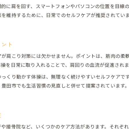
期的に肩を回す、スマートフォンやパソコンの位置を目線
肩こりの本当の原因を整体で探るポイント
態を維持するために、日常でのセルフケアが推奨されてい
整体だからできる肩こり原因の見極め方
ひどい肩こりと姿勢の関連性を整体で解説
肩や肩甲骨の動きと整体の大切な関係性
イント
長時間デスクワークに整体が勧められる訳
アが肩こり対策には欠かせません。ポイントは、筋肉の柔
ひどい肩こりを和らげる姿勢改善のコツ
体操を日常に取り入れることで、肩回りの血流が促進されま
整体で学ぶ肩こり軽減の正しい姿勢習慣
ゆっくり動かす体操は、無理なく続けやすいセルフケアで
肩こりを整体で楽にする姿勢チェック法
、豊田市でも生活習慣の見直しと併せて提案されています
セルフケアと整体で進める姿勢改善の方法
肩甲骨はがし整体で姿勢が楽になる理由
整体のアドバイスで肩こり予防を実践
肢
豊田市で整体を選ぶポイントと注意点
ジや接骨院など、いくつかのケア方法があります。それぞ