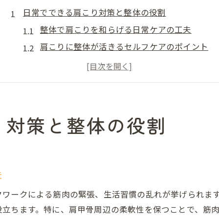
日常でできる肩こり対策と整体の役割
整体で肩こりを和らげる日常ケアの工夫
肩こりに整体が活きるセルフケアのポイント
ひどい肩こり時の整体と他のケア選択肢
整体を活用した肩こり悪化予防の方法
肩甲骨へのアプローチと整体の重要性
姿勢から肩こり軽減を目指すアプローチ
り対策と整体の役割
整体で姿勢を整え肩こりを根本からケア
肩こりと姿勢の関係を整体で見直す理由
巻き肩や猫背を整体で改善し肩こり対策
夫
整体で意識する座り方と肩こり予防法
クワークによる筋肉の緊張、生活習慣の乱れが挙げられま
肩甲骨はがしと整体の姿勢サポート効果
役立ちます。特に、肩甲骨周辺の柔軟性を保つことで、筋
整体の視点で探る肩こりの根本原因