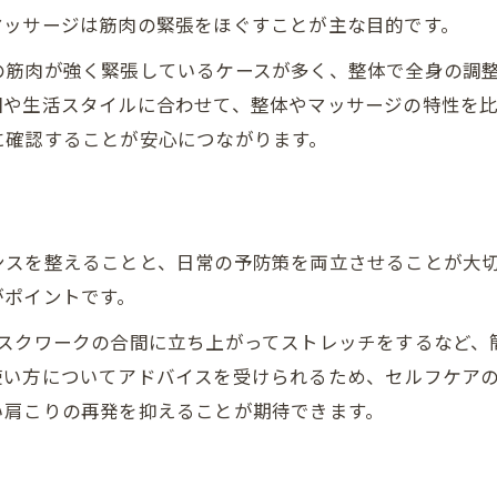
整体選びで肩こり改善に役立つチェック法
マッサージは筋肉の緊張をほぐすことが主な目的です。
豊田市の整体で肩こり対策を始めるコツ
の筋肉が強く緊張しているケースが多く、整体で全身の調
整体とマッサージの違いと選び方の比較
因や生活スタイルに合わせて、整体やマッサージの特性を
整体の保険適用や通院頻度の確認ポイント
に確認することが安心につながります。
整体院選びで肩こり再発を防ぐ秘訣
整体を通じて快適な暮らしへの第一歩
整体で肩こりに悩まない生活を目指す方法
ンスを整えることと、日常の予防策を両立させることが大
日常に整体を取り入れ肩こり予防を習慣化
がポイントです。
お問い合わせはこちら
お問い合わせはこちら
整体から始める自分の姿勢見直しチャレンジ
デスクワークの合間に立ち上がってストレッチをするなど、
肩こり改善で暮らしやすさが変わる整体の力
使い方についてアドバイスを受けられるため、セルフケア
整体とセルフケアで持続的な肩こりサポート
い肩こりの再発を抑えることが期待できます。