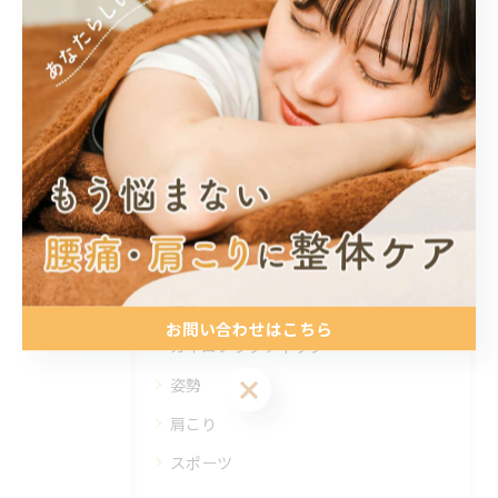
カイロプラクティック
< 前のページ
一覧に戻る
次のページ >
カテゴリー
Categories
全てのカテゴリー
腰痛
お問い合わせはこちら
カイロプラクティック
お問い合わせはこちら
姿勢
肩こり
スポーツ