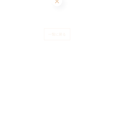
一覧に戻る