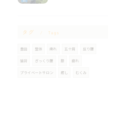
タグ
Tags
豊田
整体
痺れ
五十肩
反り腰
猫背
ぎっくり腰
膝
疲れ
プライベートサロン
癒し
むくみ