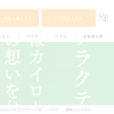
い合わせはこちら
ご予約はこちら
クセス
ブログ
コラム
お客様の声
ならカイロプラクティック 成
ブログ
漫画でよく分かる