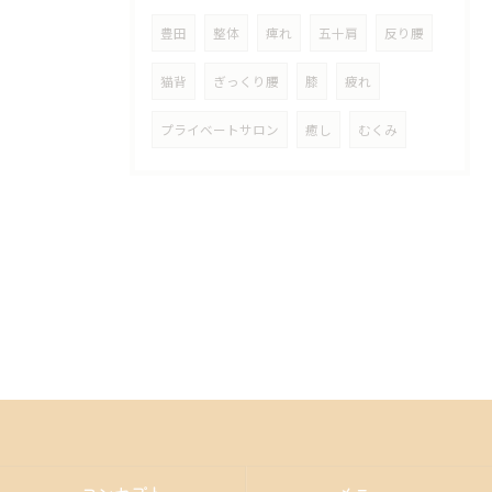
豊田
整体
痺れ
五十肩
反り腰
猫背
ぎっくり腰
膝
疲れ
プライベートサロン
癒し
むくみ